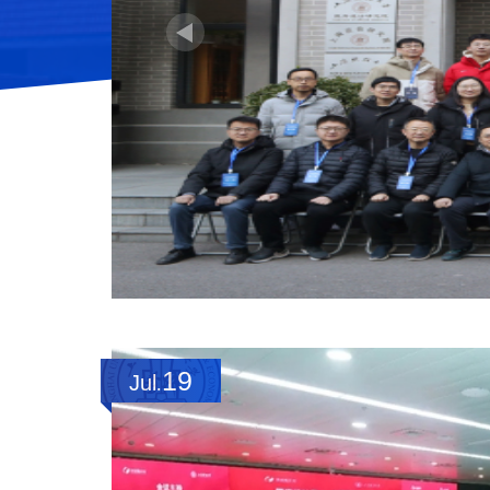
19
Jul
.