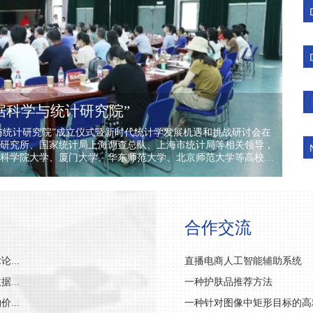
据科学与统计研究院”
科学与统计研究院”成立仪式暨新时代统计学发展机遇和挑战研讨会在
研究所、国家统计局上海调查总队、上海市统计局等相关领导，
科学院大学、厦门大学、华东师范大学、北京师范大学等高校的
党委副书记朱鸣雄、副校长刘莉亚出席会议。刘元春校长代表上海
感谢。他表示，国家统计局与上财共同成立“数据科学与统计研
要里程碑，也是学校数字学科发展战略中的重要组成部分。随着
学在各个领域的重要性日益凸显，既面临着诸多挑战，也面临着
点，积极推进统计研究探索，强化数据开发合作，深入挖掘数据
合作交流
统计局新闻发言人、总经济师、国民经济综合统计司司长刘爱华
工作
...
直播电商人工智能辅助系统
...
一种护肤品推荐方法
...
一种针对图像中矩形目标的高精